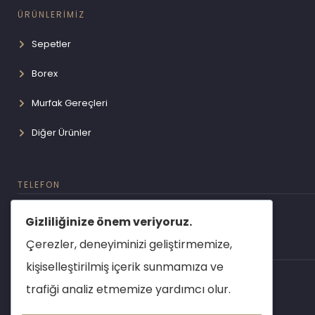
ÜRÜNLERİMİZ
Sepetler
Borex
Murfak Gereçleri
Diğer Ürünler
TELEFON
+90 (850) 850 98 76
Gizliliğinize önem veriyoruz.
Çerezler, deneyiminizi geliştirmemize,
E-MAIL
kişiselleştirilmiş içerik sunmamıza ve
info@egemen-group.com
trafiği analiz etmemize yardımcı olur.