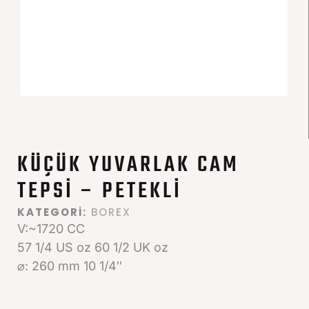
KÜÇÜK YUVARLAK CAM
TEPSI – PETEKLI
KATEGORI:
BOREX
V:~1720 CC
57 1/4 US oz 60 1/2 UK oz
⌀: 260 mm 10 1/4″